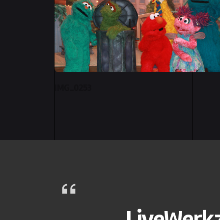
IMG_0253
LiveW