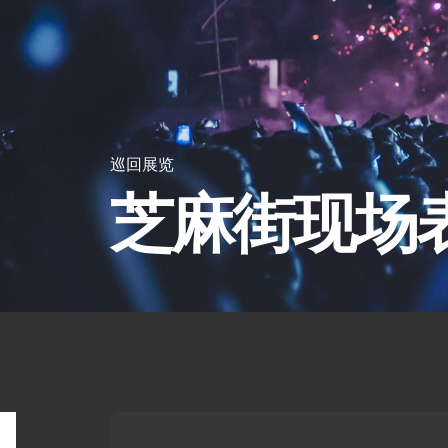
巡回展览
芝麻街现场